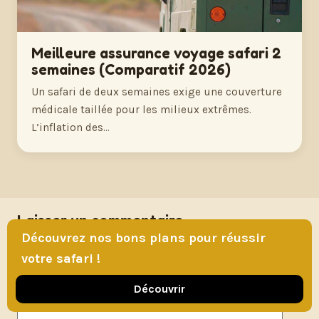
Meilleure assurance voyage safari 2
semaines (Comparatif 2026)
Un safari de deux semaines exige une couverture
médicale taillée pour les milieux extrêmes.
L’inflation des…
Laisser un commentaire
Découvrez nos bons plans pour réussir
Votre adresse e-mail ne sera pas publiée.
Les
votre safari !
champs obligatoires sont indiqués avec
*
Découvrir
Commentaire
*