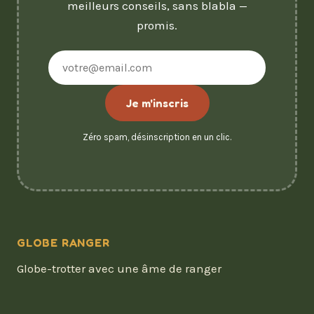
meilleurs conseils, sans blabla —
promis.
Adresse
e-
mail
Je m'inscris
Zéro spam, désinscription en un clic.
GLOBE RANGER
Globe-trotter avec une âme de ranger