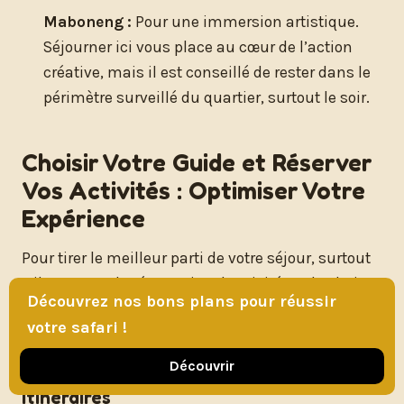
Maboneng :
Pour une immersion artistique.
Séjourner ici vous place au cœur de l’action
créative, mais il est conseillé de rester dans le
périmètre surveillé du quartier, surtout le soir.
Choisir Votre Guide et Réserver
Vos Activités : Optimiser Votre
Expérience
Pour tirer le meilleur parti de votre séjour, surtout
s’il est court, la réservation d’activités et le choix
Découvrez nos bons plans pour réussir
d’un bon guide peuvent faire toute la différence.
votre safari !
GetYourGuide et Autres Plateformes :
Découvrir
Avantages et Personnalisation des
Itinéraires