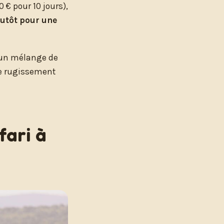
€ pour 10 jours),
lutôt pour une
t un mélange de
 le rugissement
fari à