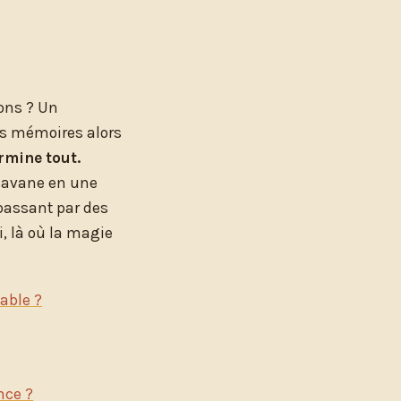
ions ? Un
les mémoires alors
rmine tout.
 savane en une
 passant par des
i, là où la magie
able ?
nce ?