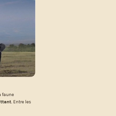
a faune
attant
. Entre les