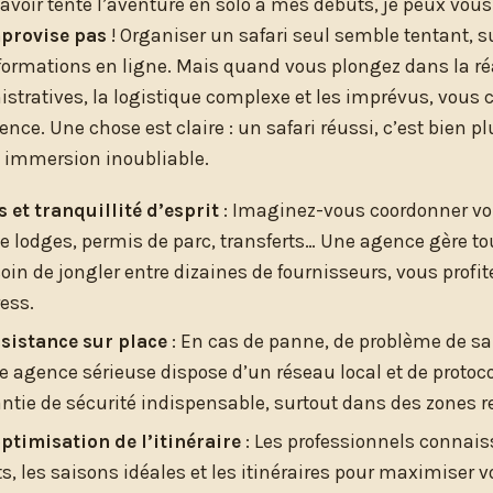
avoir tenté l’aventure en solo à mes débuts, je peux vous
mprovise pas
! Organiser un safari seul semble tentant, s
ormations en ligne. Mais quand vous plongez dans la réal
istratives, la logistique complexe et les imprévus, vous
gence. Une chose est claire : un safari réussi, c’est bien 
e immersion inoubliable.
 et tranquillité d’esprit
: Imaginez-vous coordonner vol
e lodges, permis de parc, transferts… Une agence gère to
oin de jongler entre dizaines de fournisseurs, vous profi
ess.
ssistance sur place
: En cas de panne, de problème de sa
e agence sérieuse dispose d’un réseau local et de protoc
ntie de sécurité indispensable, surtout dans des zones r
optimisation de l’itinéraire
: Les professionnels connais
s, les saisons idéales et les itinéraires pour maximiser 