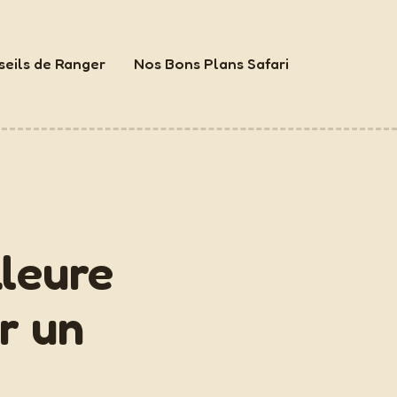
eils de Ranger
Nos Bons Plans Safari
?
lleure
r un