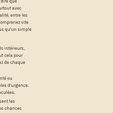
 dire que
urtout avec
ité, entre les
 comprenez vite
plus qu’un simple
s intérieurs,
ut cela pour
tez de chaque
nté ou
oles d’urgence.
eculées.
sent les
vos chances