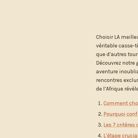
Choisir LA meill
véritable casse-t
que d’autres to
Découvrez notre 
aventure inoublia
rencontres exclus
de l’Afrique révè
Comment chois
Pourquoi confi
Les 7 critères
L’étape crucia