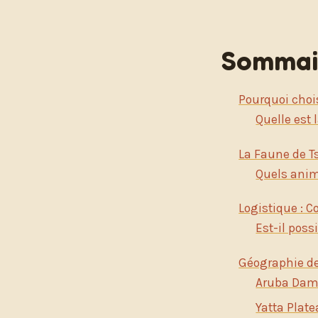
Sommai
Pourquoi chois
Quelle est 
La Faune de T
Quels anim
Logistique : C
Est-il poss
Géographie de 
Aruba Dam :
Yatta Plate