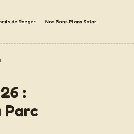
eils de Ranger
Nos Bons Plans Safari
l
26 :
u Parc