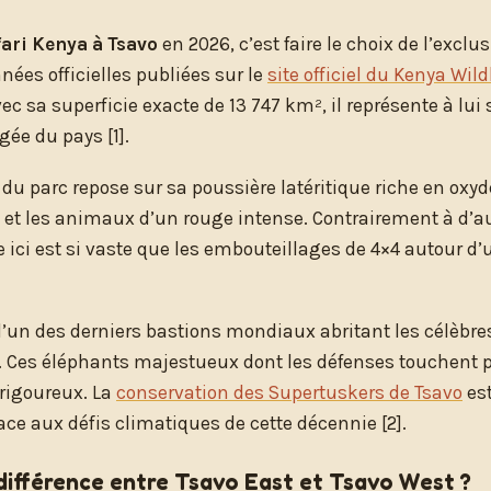
fari Kenya à Tsavo
en 2026, c’est faire le choix de l’exclu
nées officielles publiées sur le
site officiel du Kenya Wild
ec sa superficie exacte de 13 747 km², il représente à lui 
gée du pays [1].
 du parc repose sur sa poussière latéritique riche en oxyde
e et les animaux d’un rouge intense. Contrairement à d’a
 ici est si vaste que les embouteillages de 4×4 autour d’
l’un des derniers bastions mondiaux abritant les célèbre
. Ces éléphants majestueux dont les défenses touchent pr
i rigoureux. La
conservation des Supertuskers de Tsavo
es
face aux défis climatiques de cette décennie [2].
 différence entre Tsavo East et Tsavo West ?