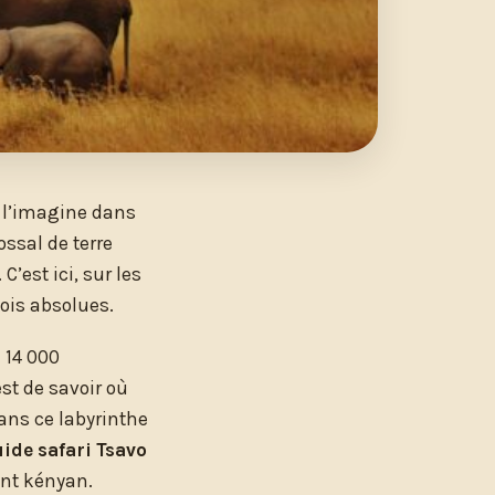
e l’imagine dans
ossal de terre
C’est ici, sur les
lois absolues.
 14 000
st de savoir où
ns ce labyrinthe
ide safari Tsavo
ant kényan.