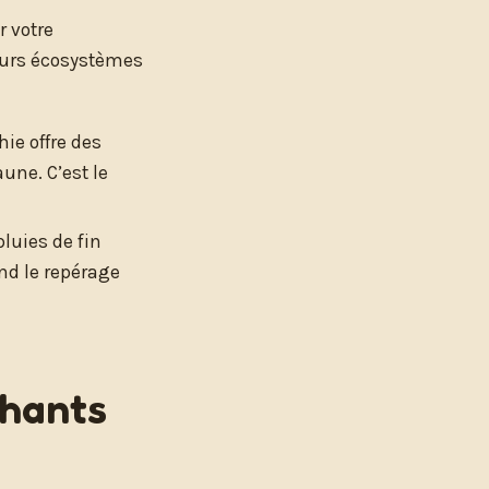
r votre
leurs écosystèmes
hie offre des
une. C’est le
pluies de fin
nd le repérage
phants