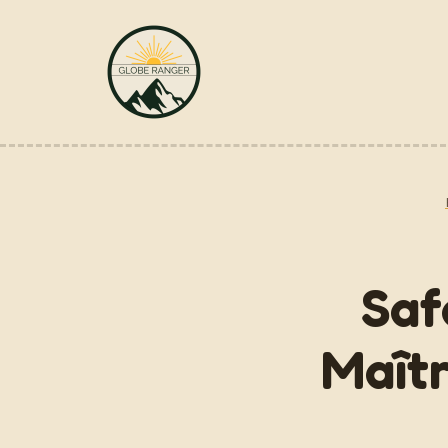
Aller
au
contenu
Saf
Maîtr