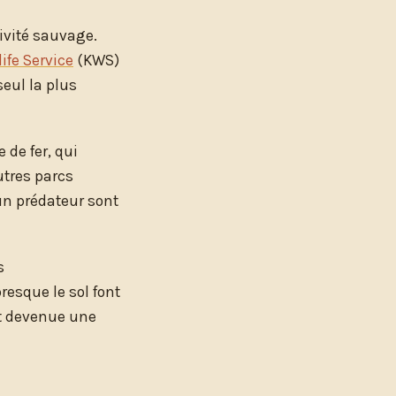
sivité sauvage.
life Service
(KWS)
seul la plus
 de fer, qui
utres parcs
un prédateur sont
s
esque le sol font
t devenue une