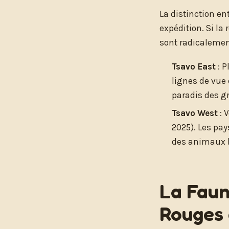
La distinction e
expédition. Si l
sont radicalemen
Tsavo East
: P
lignes de vue 
paradis des g
Tsavo West
: 
2025). Les pay
des animaux 
La Faun
Rouges 