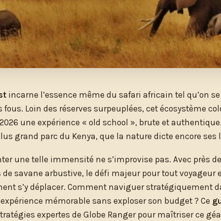
st
incarne l’essence même du safari africain tel qu’on s
s fous. Loin des réserves surpeuplées, cet écosystème col
 2026 une expérience « old school », brute et authentique. 
plus grand parc du Kenya, que la nature dicte encore ses 
ter une telle immensité ne s’improvise pas. Avec près de
 de savane arbustive, le défi majeur pour tout voyageur e
ent s’y déplacer. Comment naviguer stratégiquement da
 expérience mémorable sans exploser son budget ? Ce
gu
stratégies expertes de Globe Ranger pour maîtriser ce gé