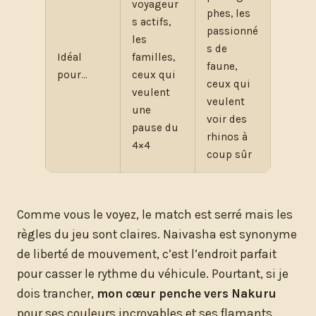
voyageur
phes, les
s actifs,
passionné
les
s de
Idéal
familles,
faune,
pour…
ceux qui
ceux qui
veulent
veulent
une
voir des
pause du
rhinos à
4×4
coup sûr
Comme vous le voyez, le match est serré mais les
règles du jeu sont claires. Naivasha est synonyme
de liberté de mouvement, c’est l’endroit parfait
pour casser le rythme du véhicule. Pourtant, si je
dois trancher,
mon cœur penche vers Nakuru
pour ses couleurs incroyables et ses flamants