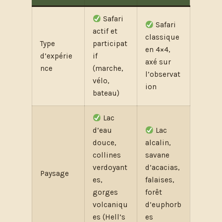
Safari
Safari
actif et
classique
Type
participat
en 4×4,
d’expérie
if
axé sur
nce
(marche,
l’observat
vélo,
ion
bateau)
Lac
d’eau
Lac
douce,
alcalin,
collines
savane
verdoyant
d’acacias,
Paysage
es,
falaises,
gorges
forêt
volcaniqu
d’euphorb
es (Hell’s
es