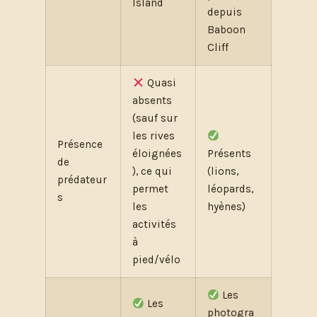
Island
depuis
Baboon
Cliff
Quasi
absents
(sauf sur
les rives
Présence
éloignées
Présents
de
), ce qui
(lions,
prédateur
permet
léopards,
s
les
hyènes)
activités
à
pied/vélo
Les
Les
photogra