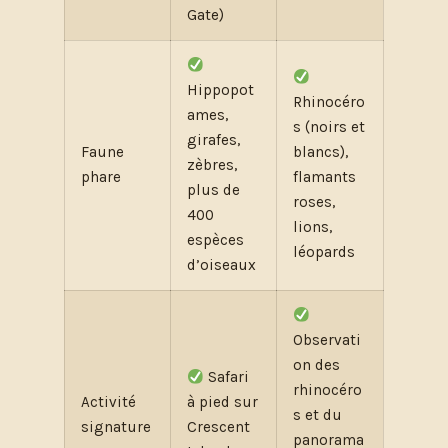
Gate)
Hippopot
Rhinocéro
ames,
s (noirs et
girafes,
Faune
blancs),
zèbres,
phare
flamants
plus de
roses,
400
lions,
espèces
léopards
d’oiseaux
Observati
on des
Safari
rhinocéro
Activité
à pied sur
s et du
signature
Crescent
panorama