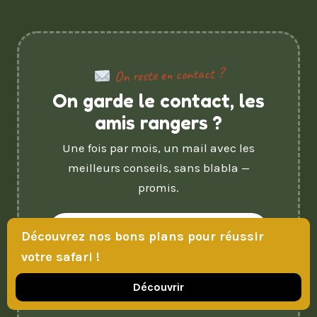
On reste en contact ?
On garde le contact, les
amis rangers ?
Une fois par mois, un mail avec les
meilleurs conseils, sans blabla —
promis.
Adresse
Découvrez nos bons plans pour réussir
e-
votre safari !
mail
Je m'inscris
Découvrir
Zéro spam, désinscription en un clic.