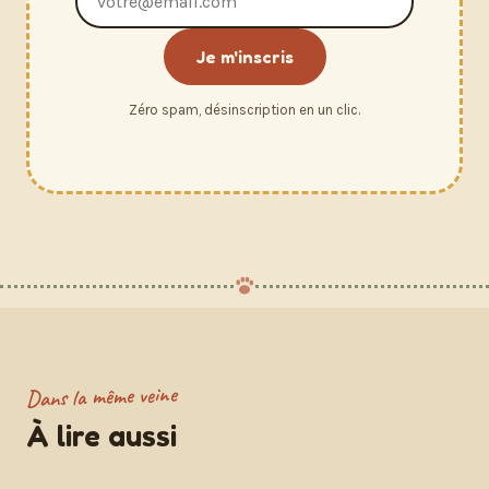
e-
mail
Je m'inscris
Zéro spam, désinscription en un clic.
Dans la même veine
À lire aussi