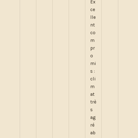
Ex
ce
lle
nt
co
m
pr
o
mi
s :
cli
m
at
trè
s
ag
ré
ab