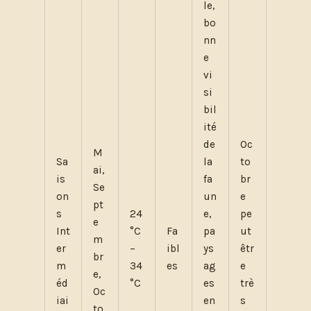
le,
bo
nn
e
vi
si
bil
ité
de
Oc
M
Sa
la
to
ai,
is
fa
br
Se
on
un
e
pt
s
24
e,
pe
e
Int
°C
Fa
pa
ut
m
er
–
ibl
ys
êtr
br
m
34
es
ag
e
e,
éd
°C
es
trè
Oc
iai
en
s
to