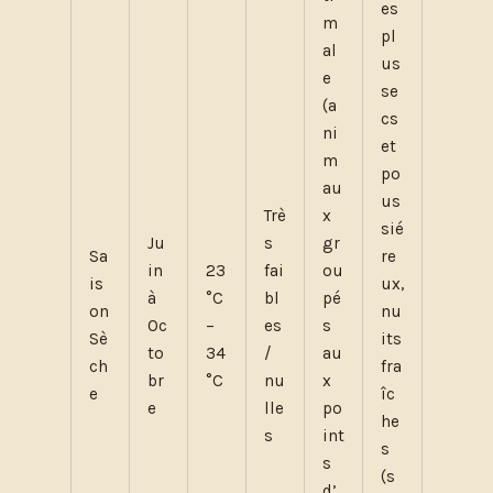
es
m
pl
al
us
e
se
(a
cs
ni
et
m
po
au
us
Trè
x
sié
Ju
s
gr
Sa
re
in
23
fai
ou
is
ux,
à
°C
bl
pé
on
nu
Oc
–
es
s
Sè
its
to
34
/
au
ch
fra
br
°C
nu
x
e
îc
e
lle
po
he
s
int
s
s
(s
d’