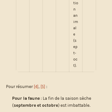
tio
n
an
im
al
e
(s
ep
t-
oc
t).
Pour résumer
[4]
,
[5]
:
Pour la faune
: La fin de la saison sèche
(
septembre et octobre
) est imbattable.