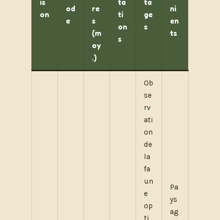
is
ta
ta
od
re
ni
on
ti
ge
e
s
en
on
s
(m
ts
s
oy
.)
Ob
se
rv
ati
on
de
la
fa
un
Pa
e
ys
op
ag
ti