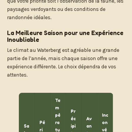
que votre priorité soit l’observation de la faune, les
paysages verdoyants ou des conditions de
randonnée idéales.
La Meilleure Saison pour une Expérience
Inoubliable
Le climat au Waterberg est agréable une grande
partie de l’année, mais chaque saison offre une
expérience différente. Le choix dépendra de vos
attentes.
Te
m
Pr
pé
Inc
éc
Av
Pé
ra
on
Sa
ipi
an
ri
tu
vé