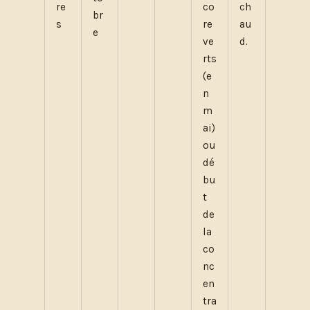
re
co
ch
br
s
re
au
e
ve
d.
rts
(e
n
m
ai)
ou
dé
bu
t
de
la
co
nc
en
tra