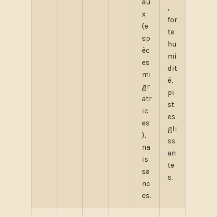
au
,
x
for
(e
te
sp
hu
èc
mi
es
dit
mi
é,
gr
pi
atr
st
ic
es
es
gli
),
ss
na
an
is
te
sa
s.
nc
es.