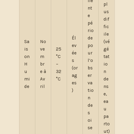
lle
pl
nt
us
e
dif
pé
fic
rio
ile
Él
de
Sa
No
(vé
ev
po
is
ve
25
gé
ée
ur
on
m
°C
tat
s
l’o
H
br
–
io
(or
bs
u
e à
32
n
ag
er
mi
Av
°C
de
es
va
de
ril
ns
)
tio
e,
n
ea
de
u
s
pa
oi
rto
se
ut)