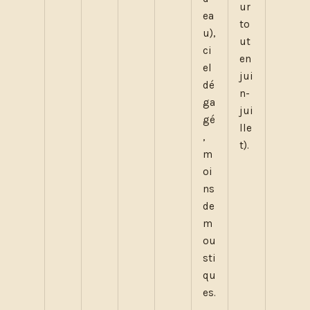
ur
ea
to
u),
ut
ci
en
el
jui
dé
n-
ga
jui
gé
lle
,
t).
m
oi
ns
de
m
ou
sti
qu
es.