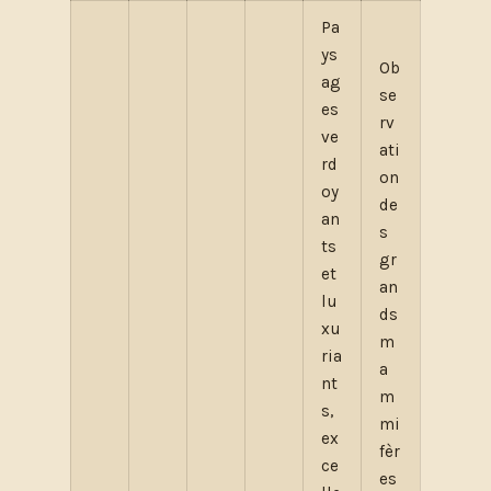
Pa
ys
Ob
ag
se
es
rv
ve
ati
rd
on
oy
de
an
s
ts
gr
et
an
lu
ds
xu
m
ria
a
nt
m
s,
mi
ex
fèr
ce
es