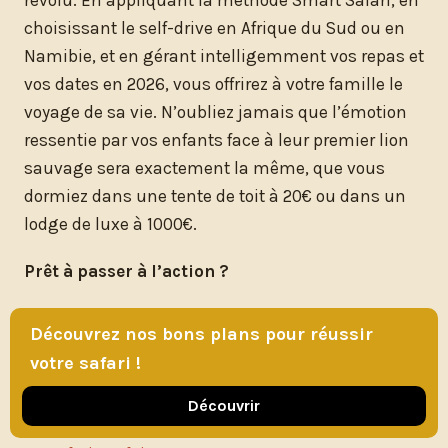
révolu. En appliquant la méthode Smart Safari, en
choisissant le self-drive en Afrique du Sud ou en
Namibie, et en gérant intelligemment vos repas et
vos dates en 2026, vous offrirez à votre famille le
voyage de sa vie. N’oubliez jamais que l’émotion
ressentie par vos enfants face à leur premier lion
sauvage sera exactement la même, que vous
dormiez dans une tente de toit à 20€ ou dans un
lodge de luxe à 1000€.
Prêt à passer à l’action ?
Découvrez nos bons plans pour réussir
References
votre safari !
Safari en famille : destinations kids-friendly
Découvrir
En couple, en famille ou à petit budget : quel