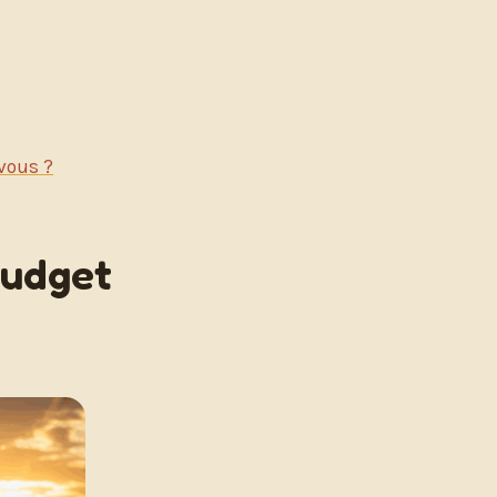
 vous ?
budget