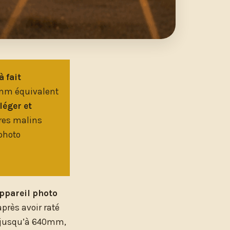
à fait
0mm équivalent
léger et
ires malins
photo
ppareil photo
près avoir raté
s jusqu’à 640mm,