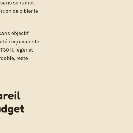
sans se ruiner.
ition de cibler le
sans objectif
ortée équivalente
30 II, léger et
rdable, reste
areil
udget