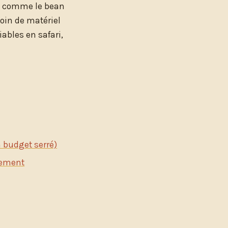
ces comme le bean
oin de matériel
iables en safari,
n budget serré)
usement