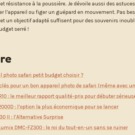
 et résistance à la poussière. Je dévoile aussi des astu
ser l’appareil ou figer un guépard en mouvement. Pas bes
 et un objectif adapté suffisent pour des souvenirs inoubl
dget serré !
re
l photo safari petit budget choisir ?
s clés pour un bon appareil photo de safari (même avec u
10 : le meilleur rapport qualité-prix pour débuter série
000D : l’option la plus économique pour se lancer
0 II : l’Alternative Surprise
umix DMC-FZ300 : le roi du tout-en-un sans se ruiner