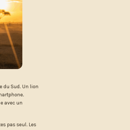
e du Sud. Un lion
martphone.
ême avec un
tes pas seul. Les