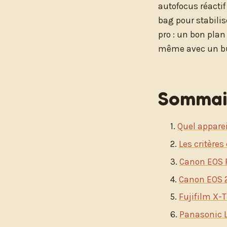
autofocus réactif
bag pour stabili
pro : un bon plan
même avec un bu
Sommai
Quel apparei
Les critère
Canon EOS R
Canon EOS 2
Fujifilm X-T3
Panasonic L