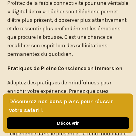
Profitez de la faible connectivité pour une véritable
« digital detox ». Lâcher son téléphone permet
d’être plus présent, d’observer plus attentivement
et de ressentir plus profondément les émotions
que procure la brousse. C’est une chance de
recalibrer son esprit loin des sollicitations
permanentes du quotidien.
Pratiques de Pleine Conscience en Immersion
Adoptez des pratiques de mindfulness pour
enrichir votre expérience. Prenez quelques
minutes chaque jour pour vous asseoir en silence,
Découvrez nos bons plans pour réussir
écouter les bruits de la brousse, sentir le vent sur
votre safari !
votre peau, et observer les couleurs du coucher de
Découvrir
soleil. Cette observation attentive ancre
l’expérience dans le présent et la rend inoubliable.