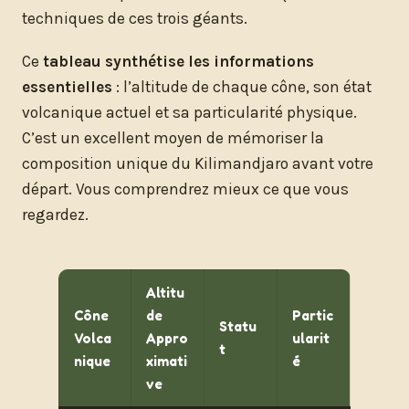
techniques de ces trois géants.
Ce
tableau synthétise les informations
essentielles
: l’altitude de chaque cône, son état
volcanique actuel et sa particularité physique.
C’est un excellent moyen de mémoriser la
composition unique du Kilimandjaro avant votre
départ. Vous comprendrez mieux ce que vous
regardez.
Altitu
Cône
de
Partic
Statu
Volca
Appro
ularit
t
nique
ximati
é
ve