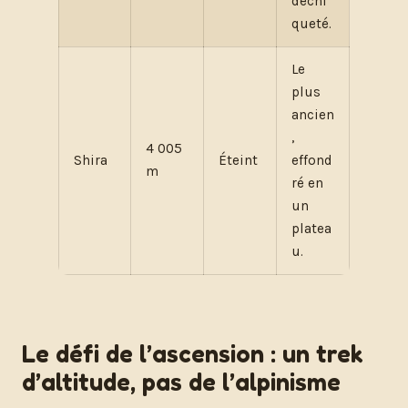
déchi
queté.
Le
plus
ancien
,
4 005
Shira
Éteint
effond
m
ré en
un
platea
u.
Le défi de l’ascension : un trek
d’altitude, pas de l’alpinisme