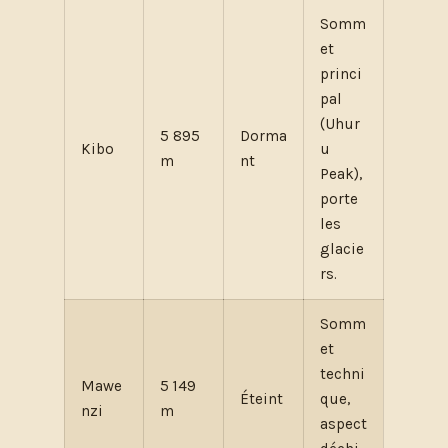
Somm
et
princi
pal
(Uhur
5 895
Dorma
Kibo
u
m
nt
Peak),
porte
les
glacie
rs.
Somm
et
techni
Mawe
5 149
Éteint
que,
nzi
m
aspect