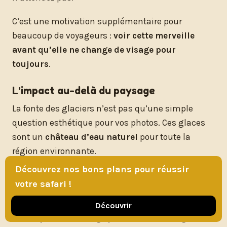
C’est une motivation supplémentaire pour
beaucoup de voyageurs :
voir cette merveille
avant qu’elle ne change de visage pour
toujours
.
L’impact au-delà du paysage
La fonte des glaciers n’est pas qu’une simple
question esthétique pour vos photos. Ces glaces
sont un
château d’eau naturel
pour toute la
région environnante.
Découvrez nos bons plans pour réussir
Elles alimentent les rivières et les sources qui
votre safari !
permettent l’agriculture et la vie dans les plaines
en contrebas. Leur disparition aura des
Découvrir
conséquences écologiques et humaines graves