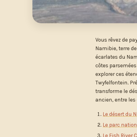
Vous rêvez de pay
Namibie, terre d
écarlates du Nam
côtes parsemées 
explorer ces éte
Twyfelfontein. Pr
transforme le dés
ancien, entre les
Le désert du 
Le parc nation
Le Fish River