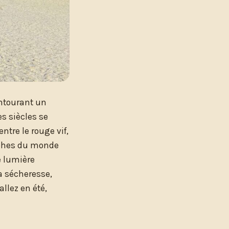
entourant un
s siècles se
ntre le rouge vif,
raphes du monde
e lumière
la sécheresse,
allez en été,