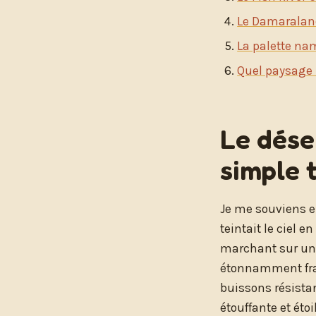
Le Damaraland 
La palette nam
Quel paysage 
Le dése
simple 
Je me souviens e
teintait le ciel e
marchant sur une
étonnamment frais
buissons résistan
étouffante et éto