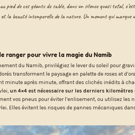
au pied de ces géants de sable, dans un silence quasi total, c’es
 et la beauté intemporelle de la nature. Un moment qui marque u
de ranger pour vivre la magie du Namib
inement du Namib, privilégiez le lever du soleil pour gravi
orés transforment le paysage en palette de roses et d’or
t minute après minute, offrant des clichés inédits à cha
vlei,
un 4×4 est nécessaire sur les derniers kilomètre
ent vos pneus pour éviter l’enlisement, ou utilisez les 
lei. Elles évitent les risques de pannes mécaniques dans