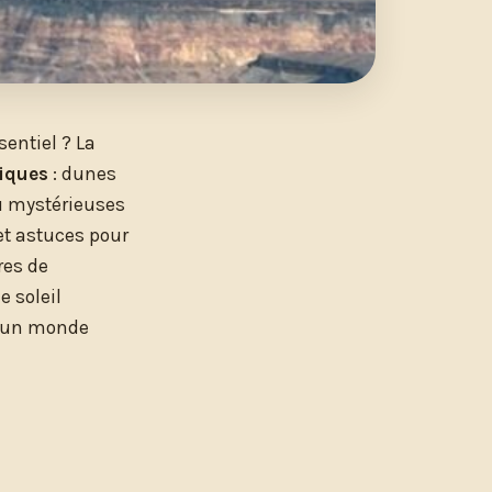
entiel ? La
niques
: dunes
u mystérieuses
et astuces pour
res de
e soleil
 d’un monde