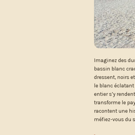
Imaginez des dun
bassin blanc cra
dressent, noirs e
le blanc éclatant
entier s’y rende
transforme le pay
racontent une hist
méfiez-vous du sab