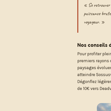
« Se retrouver 
puissance brute
voyageur. »
Nos conseils 
Pour profiter ple
premiers rayons d
paysages évoluen
atteindre Sossus
Dégonflez légèrem
de 10€ vers Deadv