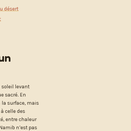
du désert
t
’un
soleil levant
que sacré. En
 la surface, mais
à celle des
té, entre chaleur
e Namib n’est pas