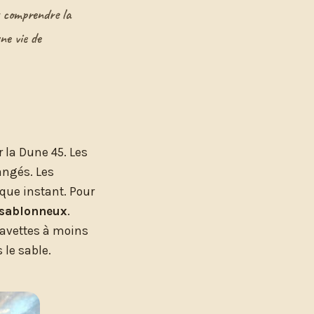
t comprendre la
ne vie de
r la Dune 45. Les
angés. Les
que instant. Pour
s sablonneux
.
navettes à moins
 le sable.