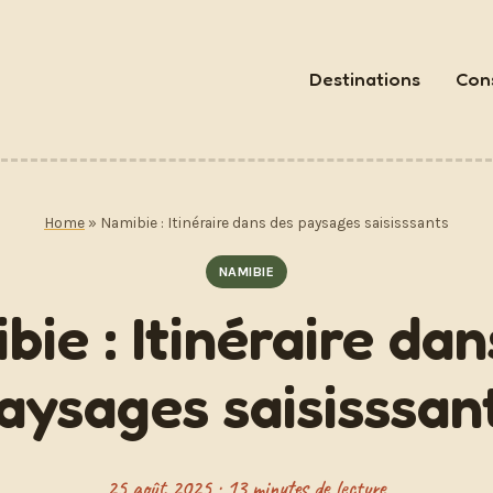
Destinations
Cons
Home
»
Namibie : Itinéraire dans des paysages saisisssants
NAMIBIE
bie : Itinéraire dan
aysages saisisssan
25 août 2025 · 13 minutes de lecture