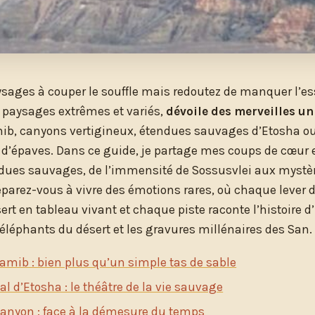
sages à couper le souffle mais redoutez de manquer l’ess
e paysages extrêmes et variés,
dévoile des merveilles u
ib, canyons vertigineux, étendues sauvages d’Etosha o
d’épaves. Dans ce guide, je partage mes coups de cœur 
ndues sauvages, de l’immensité de Sossusvlei aux mystè
éparez-vous à vivre des émotions rares, où chaque lever d
ert en tableau vivant et chaque piste raconte l’histoire
 éléphants du désert et les gravures millénaires des San.
Namib : bien plus qu’un simple tas de sable
al d’Etosha : le théâtre de la vie sauvage
 Canyon : face à la démesure du temps