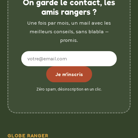
On garde le contact, les
amis rangers ?
Une fois par mois, un mail avec les
meilleurs conseils, sans blabla —
promis.
Adresse
e-
mail
Je m'inscris
Zéro spam, désinscription en un clic.
GLOBE RANGER