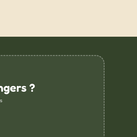
ngers ?
s