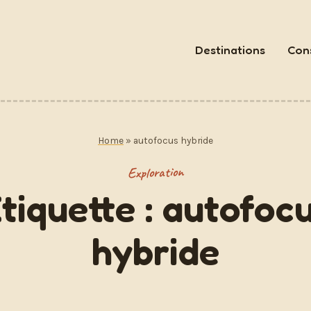
Destinations
Cons
Home
»
autofocus hybride
Exploration
tiquette :
autofoc
hybride