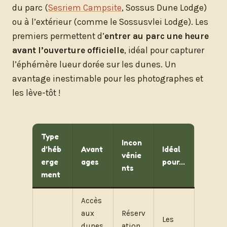
du parc (
Sesriem Campsite
, Sossus Dune Lodge)
ou à l’extérieur (comme le Sossusvlei Lodge). Les
premiers permettent d’
entrer au parc une heure
avant l’ouverture officielle
, idéal pour capturer
l’éphémère lueur dorée sur les dunes. Un
avantage inestimable pour les photographes et
les lève-tôt !
Type
Incon
d’héb
Avant
Idéal
vénie
erge
ages
pour…
nts
ment
Accès
aux
Réserv
Les
dunes
ation