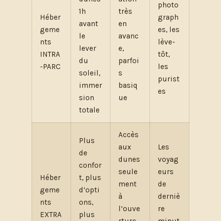
photo
1h
très
Héber
graph
avant
en
geme
es, les
le
avanc
nts
lève-
lever
e,
INTRA
tôt,
du
parfoi
-PARC
les
soleil,
s
purist
immer
basiq
es
sion
ue
totale
Accès
Plus
aux
Les
de
dunes
voyag
confor
seule
eurs
Héber
t, plus
ment
de
geme
d’opti
à
derniè
nts
ons,
l’ouve
re
EXTRA
plus
rture,
minut