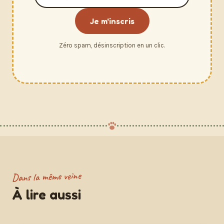
e-
mail
Je m'inscris
Zéro spam, désinscription en un clic.
Dans la même veine
À lire aussi