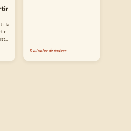
tir
 : la
tir
est…
3 minutes de lecture