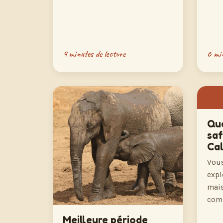
4 minutes de lecture
6 min
Que
saf
Ca
Vous
expl
mai
com
Meilleure période