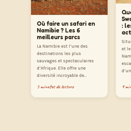
Que
Sw
Où faire un safari en
: l
Namibie ? Les 6
act
meilleurs parcs
Situ
La Namibie est l’une des
et l
destinations les plus
Nam
sauvages et spectaculaires
esca
d’Afrique. Elle offre une
d’u
diversité incroyable de…
5 minutes de lecture
4 min