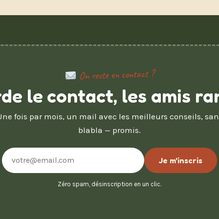
On reste en contact ?
de le contact, les amis ra
Une fois par mois, un mail avec les meilleurs conseils, san
blabla — promis.
Adresse
Je m'inscris
e-
mail
Zéro spam, désinscription en un clic.