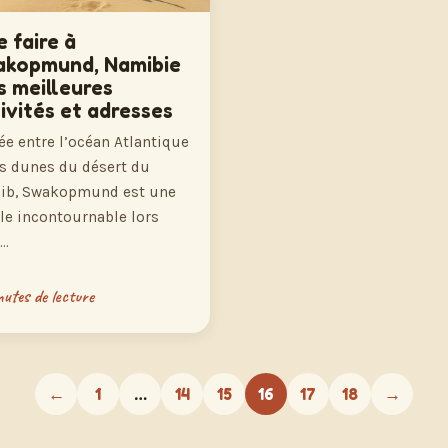
 faire à
akopmund, Namibie
es meilleures
ivités et adresses
ée entre l’océan Atlantique
es dunes du désert du
ib, Swakopmund est une
le incontournable lors
n…
utes de lecture
←
1
…
14
15
16
17
18
→