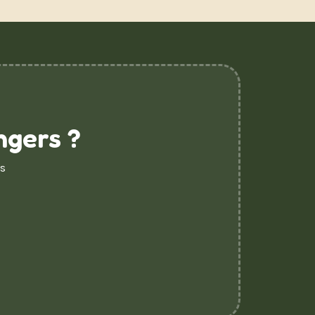
ngers ?
s