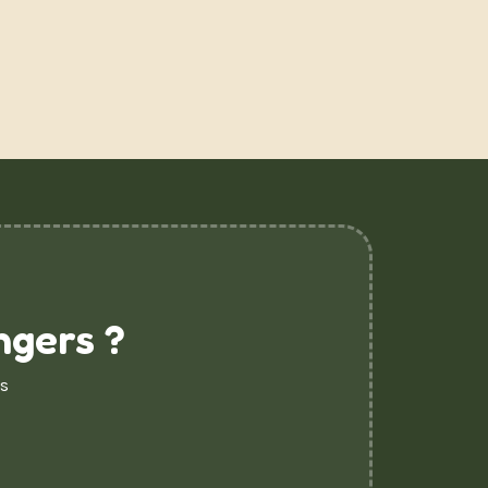
ngers ?
s