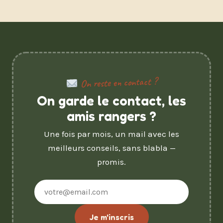
On reste en contact ?
On garde le contact, les
amis rangers ?
Une fois par mois, un mail avec les
meilleurs conseils, sans blabla —
promis.
Adresse
e-
mail
Je m'inscris