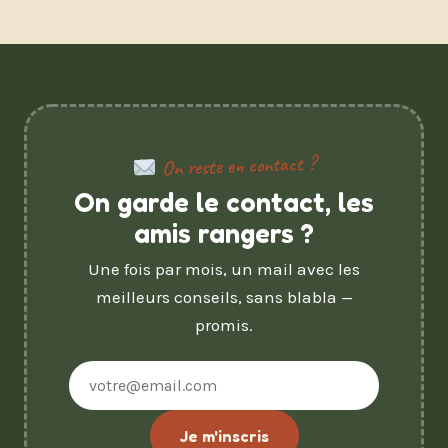
On reste en contact ?
On garde le contact, les
amis rangers ?
Une fois par mois, un mail avec les
meilleurs conseils, sans blabla —
promis.
Adresse
e-
mail
Je m'inscris